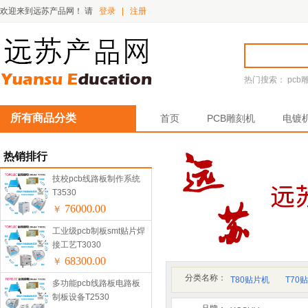
欢迎来到远苏产品网！
请
登录
|
注册
热门搜索：
pcb
所有商品分类
首页
PCB雕刻机
电镀
热销排行
技校pcb线路板制作系统
T3530
76000.00
￥
工业级pcb制板smt贴片焊
接工艺T3030
68300.00
￥
分类名称：
T80贴片机
T70
多功能pcb线路板电路板
制板设备T2530