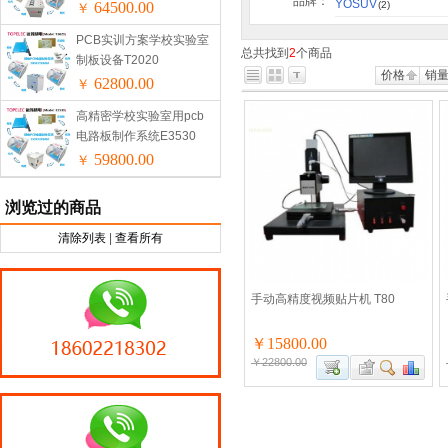
品牌：
YOSUV
64500.00
(2)
￥
PCB实训方案学校实验室
总共找到
2
个商品
制板设备T2020
价格
销
62800.00
￥
高精密学校实验室用pcb
电路板制作系统E3530
59800.00
￥
浏览过的商品
清除列表
|
查看所有
手动高精度视频贴片机 T80
￥15800.00
￥22800.00