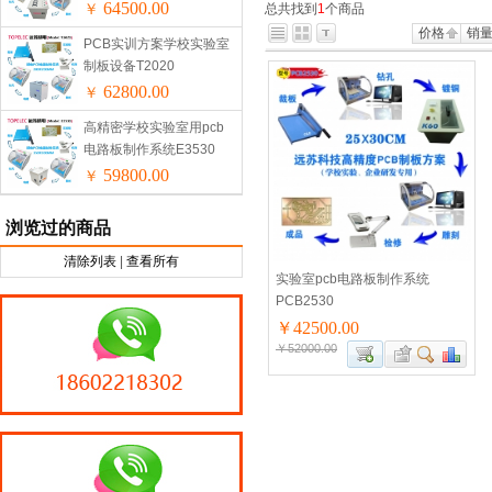
64500.00
￥
总共找到
1
个商品
价格
销
PCB实训方案学校实验室
制板设备T2020
62800.00
￥
高精密学校实验室用pcb
电路板制作系统E3530
59800.00
￥
浏览过的商品
清除列表
|
查看所有
实验室pcb电路板制作系统
PCB2530
￥42500.00
￥52000.00