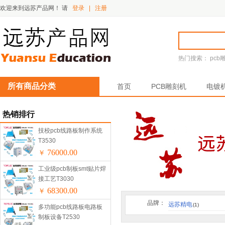
欢迎来到远苏产品网！
请
登录
|
注册
热门搜索：
pcb
所有商品分类
首页
PCB雕刻机
电镀
热销排行
技校pcb线路板制作系统
T3530
76000.00
￥
工业级pcb制板smt贴片焊
接工艺T3030
68300.00
￥
品牌：
远苏精电
(1)
多功能pcb线路板电路板
制板设备T2530