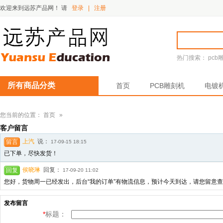
欢迎来到远苏产品网！
请
登录
|
注册
热门搜索：
pcb
所有商品分类
首页
PCB雕刻机
电镀
您当前的位置：
首页
»
客户留言
上汽
说：
留言
17-09-15 18:15
已下单，尽快发货！
侯晓琳
回复：
回复
17-09-20 11:02
您好，货物周一已经发出，后台“我的订单”有物流信息，预计今天到达，请您留意
发布留言
*
标题：