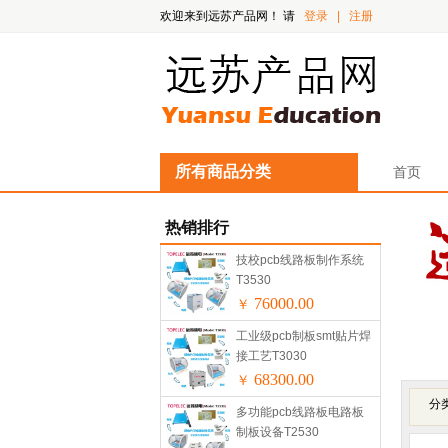
欢迎来到远苏产品网！
请
登录
|
注册
所有商品分类
首页
热销排行
技校pcb线路板制作系统
T3530
76000.00
￥
工业级pcb制板smt贴片焊
接工艺T3030
68300.00
￥
分
多功能pcb线路板电路板
制板设备T2530