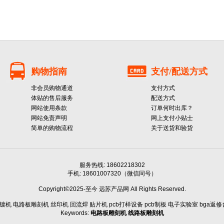
购物指南
支付/配送方式
非会员购物通道
支付方式
体贴的售后服务
配送方式
网站使用条款
订单何时出库？
网站免责声明
网上支付小贴士
简单的购物流程
关于送货和验货
服务热线: 18602218302
手机: 18601007320（微信同号）
Copyright©2025-至今 远苏产品网 All Rights Reserved.
机 电路板雕刻机 丝印机 回流焊 贴片机 pcb打样设备 pcb制板 电子实验室 bga返修台 
Keywords:
电路板雕刻机
线路板雕刻机