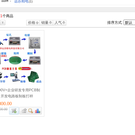
品牌：
远苏精电
(1)
到
1
个商品
价格
销量
人气
排序方式:
300V+企业研发专用PCB制
 开发电路板制板打样
00.00
00.00