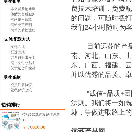
购物指南
费技术培训，免费配
非会员购物通道
体贴的售后服务
的问题，可随时拨打
网站使用条款
网站免责声明
我们24小时随时为
简单的购物流程
支付/配送方式
目前远苏的产品已
支付方式
配送方式
南、河北、山东、山
订单何时出库？
网上支付小贴士
东、广西、福建、云
关于送货和验货
并以优秀的品质、卓
购物条款
会员注册协议
隐私保护政策
"诚信+品质+团队
法则。我们将一如既
热销排行
棘，争做进取路上的
技校pcb线路板制作系统
T3530
76000.00
￥
远苏产品网