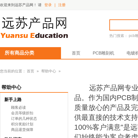
欢迎来到远苏产品网！
请
登录
|
注册
热门搜索：
pcb
所有商品分类
首页
PCB雕刻机
电镀
您当前的位置：
首页
»
帮助中心
»
远苏产品网专业展示
帮助中心
品。作为国内PCB
新手上路
质量放心的产品及完
顾客必读
会员等级折扣
供最直接的技术支持
订单的几种状态
积分奖励计划
100%客户满意"
商品退货保障
们始终能为客户考虑