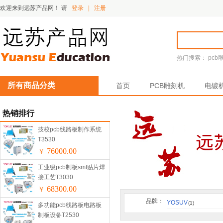
欢迎来到远苏产品网！
请
登录
|
注册
热门搜索：
pcb
所有商品分类
首页
PCB雕刻机
电镀
热销排行
技校pcb线路板制作系统
T3530
76000.00
￥
工业级pcb制板smt贴片焊
接工艺T3030
68300.00
￥
品牌：
YOSUV
(1)
多功能pcb线路板电路板
制板设备T2530