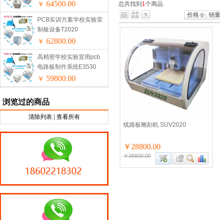
64500.00
￥
总共找到
1
个商品
价格
销
PCB实训方案学校实验室
制板设备T2020
62800.00
￥
高精密学校实验室用pcb
电路板制作系统E3530
59800.00
￥
浏览过的商品
清除列表
|
查看所有
线路板雕刻机 SUV2020
￥28800.00
￥36800.00