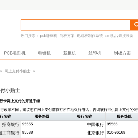
热门搜索：
pcb雕刻机
制板方案
电路板制作系统
smt贴片焊接设备
PCB雕刻机
电镀机
裁板机
丝印机
制板方案
»
网上支付小贴士
»
支付小贴士
银行卡网上支付的开通手续
银行政策不同，建议您在网上支付前拨打所在地银行电话，咨询该行可供网上支付的银
行名称
服务热线
银行名称
服务热线
招商银行
95555
中国银行
95566
国工商银行
95588
北京银行
010-96169