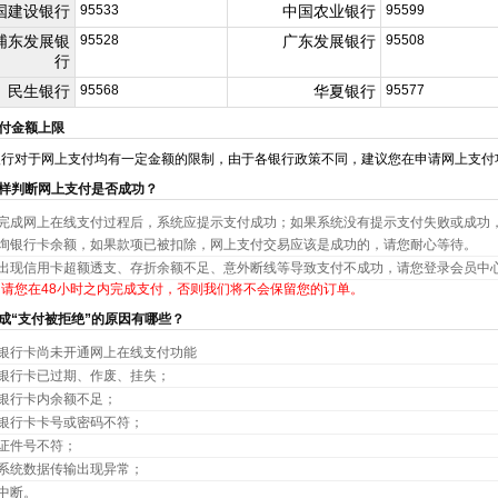
国建设银行
95533
中国农业银行
95599
浦东发展银
95528
广东发展银行
95508
行
民生银行
95568
华夏银行
95577
支付金额上限
银行对于网上支付均有一定金额的限制，由于各银行政策不同，建议您在申请网上支付
怎样判断网上支付是否成功？
完成网上在线支付过程后，系统应提示支付成功；如果系统没有提示支付失败或成功，
询银行卡余额，如果款项已被扣除，网上支付交易应该是成功的，请您耐心等待。
出现信用卡超额透支、存折余额不足、意外断线等导致支付不成功，请您登录会员中
请您在48小时之内完成支付，否则我们将不会保留您的订单。
造成“支付被拒绝”的原因有哪些？
银行卡尚未开通网上在线支付功能
银行卡已过期、作废、挂失；
银行卡内余额不足；
银行卡卡号或密码不符；
证件号不符；
系统数据传输出现异常；
中断。