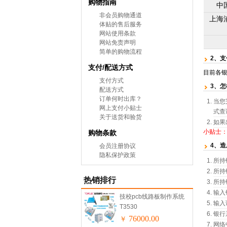
购物指南
中
非会员购物通道
上海
体贴的售后服务
网站使用条款
网站免责声明
简单的购物流程
2、
支付/配送方式
目前各
支付方式
3、
配送方式
订单何时出库？
当您
网上支付小贴士
式查
关于送货和验货
如果
小贴士：
购物条款
4、
会员注册协议
隐私保护政策
所持
所持
热销排行
所持
输入
技校pcb线路板制作系统
输入
T3530
银行
76000.00
￥
网络