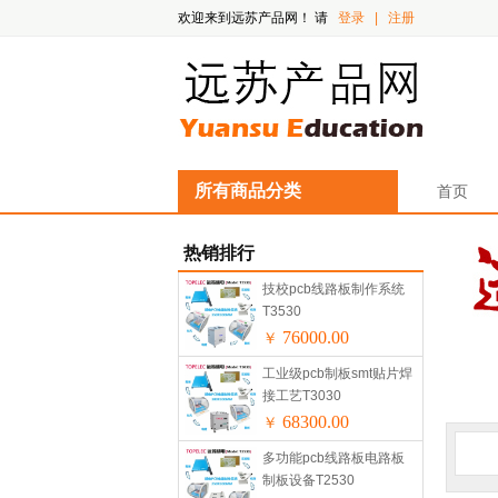
欢迎来到远苏产品网！
请
登录
|
注册
所有商品分类
首页
热销排行
技校pcb线路板制作系统
T3530
76000.00
￥
工业级pcb制板smt贴片焊
接工艺T3030
68300.00
￥
多功能pcb线路板电路板
制板设备T2530