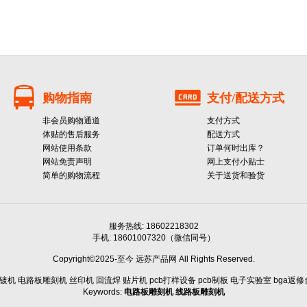
购物指南
支付/配送方式
非会员购物通道
支付方式
体贴的售后服务
配送方式
网站使用条款
订单何时出库？
网站免责声明
网上支付小贴士
简单的购物流程
关于送货和验货
服务热线: 18602218302
手机: 18601007320（微信同号）
Copyright©2025-至今 远苏产品网 All Rights Reserved.
机 电路板雕刻机 丝印机 回流焊 贴片机 pcb打样设备 pcb制板 电子实验室 bga返修台 
Keywords:
电路板雕刻机
线路板雕刻机