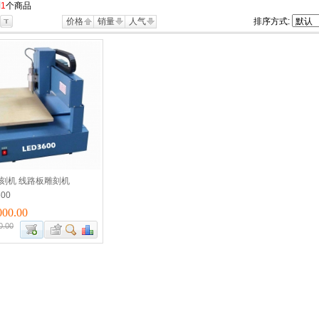
到
1
个商品
价格
销量
人气
排序方式:
雕刻机 线路板雕刻机
600
00.00
0.00