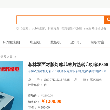
热门搜索：
pcb雕刻机
制板方案
电路板制作系统
smt贴片焊接设备
PCB雕刻机
电镀机
裁板机
丝印机
制板方案
设备及方案
»
菲林双面对版灯箱菲林片热转印灯箱P300
菲林双面对版灯箱PCB线路板电路板菲林片热转印灯箱P300
货 号：
G6107D1D16FB35
品 牌：
远苏精电
计量单位：
台
市场价：
￥2100.00
￥1200.00
销售价：
节省： ￥900.00